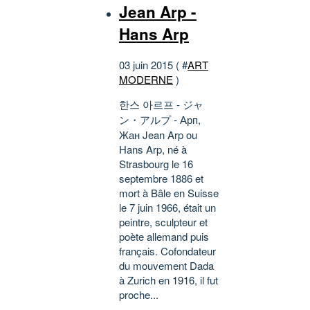
Jean Arp -
Hans Arp
03 juin 2015 ( #
ART
MODERNE
)
한스 아르프 - ジャ
ン・アルプ - Арп,
Жан Jean Arp ou
Hans Arp, né à
Strasbourg le 16
septembre 1886 et
mort à Bâle en Suisse
le 7 juin 1966, était un
peintre, sculpteur et
poète allemand puis
français. Cofondateur
du mouvement Dada
à Zurich en 1916, il fut
proche...