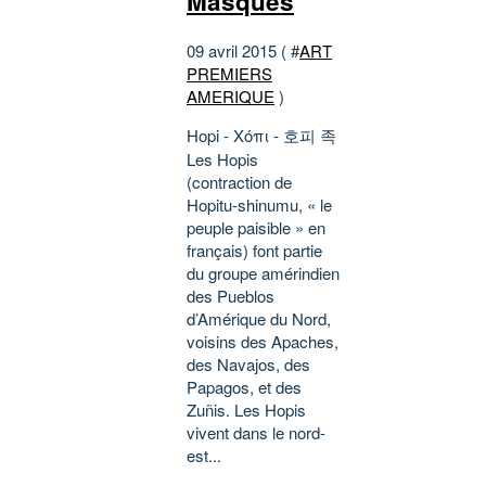
Masques
09 avril 2015 ( #
ART
PREMIERS
AMERIQUE
)
Hopi - Χόπι - 호피 족
Les Hopis
(contraction de
Hopitu-shinumu, « le
peuple paisible » en
français) font partie
du groupe amérindien
des Pueblos
d’Amérique du Nord,
voisins des Apaches,
des Navajos, des
Papagos, et des
Zuñis. Les Hopis
vivent dans le nord-
est...