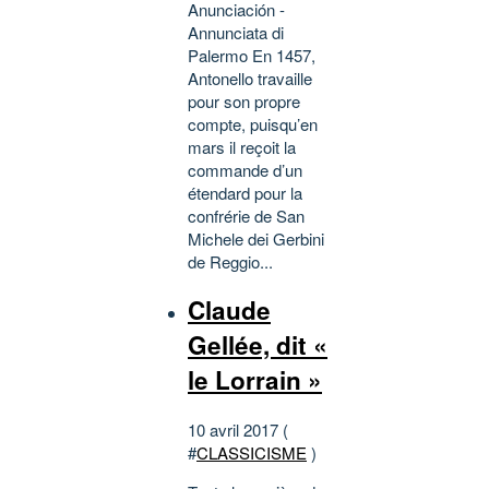
Anunciación -
Annunciata di
Palermo En 1457,
Antonello travaille
pour son propre
compte, puisqu’en
mars il reçoit la
commande d’un
étendard pour la
confrérie de San
Michele dei Gerbini
de Reggio...
Claude
Gellée, dit «
le Lorrain »
10 avril 2017 (
#
CLASSICISME
)