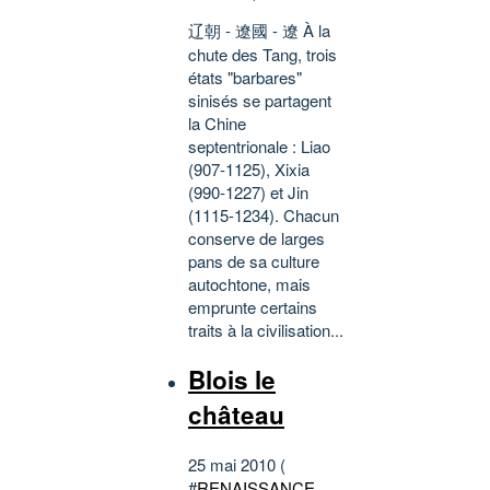
辽朝 - 遼國 - 遼 À la
chute des Tang, trois
états "barbares"
sinisés se partagent
la Chine
septentrionale : Liao
(907-1125), Xixia
(990-1227) et Jin
(1115-1234). Chacun
conserve de larges
pans de sa culture
autochtone, mais
emprunte certains
traits à la civilisation...
Blois le
château
25 mai 2010 (
#
RENAISSANCE