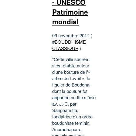
- UNESCO
Patrimoine
mondial
09 novembre 2011 (
#
BOUDDHISME
CLASSIQUE
)
"Cette ville sacrée
s'est établie autour
d'une bouture de l'«
arbre de l'éveil », le
figuier de Bouddha,
dont la bouture fut
apportée au IIIe siècle
av. J.-C. par
Sanghamitta,
fondatrice d'un ordre
bouddhiste féminin.
Anuradhapura,
capitale politique...