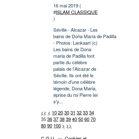
16 mai 2019 (
#
ISLAM CLASSIQUE
)
Séville - Alcazar - Les
bains de Doña María de Padilla
- Photos: Lankaart (c)
Les bains de Dona
maria de Padilla font
partie du célèbre
palais de l'Alcazar de
Séville. Ils ont été le
témoin d'une célèbre
légende, Dona Maria,
éprise du roi Pierre Ier
s'y...
<<
<
10
20
30
31
32
33
34
35
36
37
38
39
40
50
60
70
80
90
100
>
>>
C.G.U.
—
Cookies et