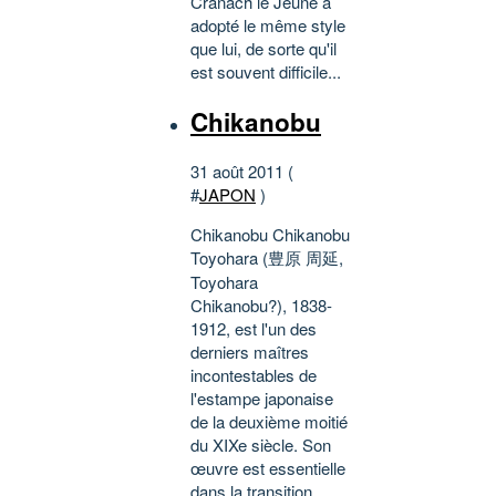
Cranach le Jeune a
adopté le même style
que lui, de sorte qu'il
est souvent difficile...
Chikanobu
31 août 2011 (
#
JAPON
)
Chikanobu Chikanobu
Toyohara (豊原 周延,
Toyohara
Chikanobu?), 1838-
1912, est l'un des
derniers maîtres
incontestables de
l'estampe japonaise
de la deuxième moitié
du XIXe siècle. Son
œuvre est essentielle
dans la transition