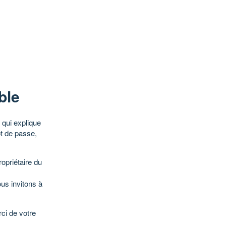
ble
qui explique
ot de passe,
opriétaire du
ous invitons à
ci de votre