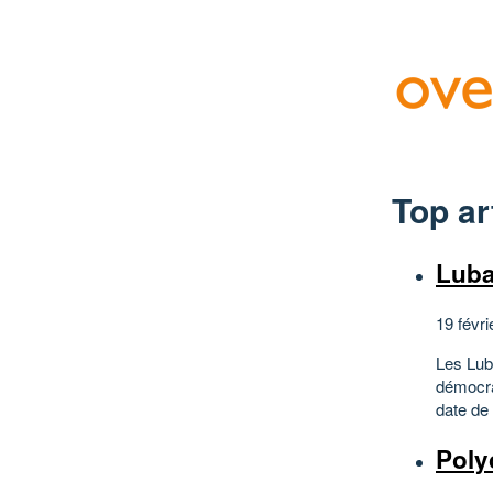
Top ar
Luba
19 févri
Les Lub
démocra
date de 
Poly