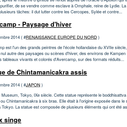
 purifier, de se vendre comme esclave à Omphale, reine de Lydie. La r
plusieurs tâches: il dut lutter contre les Cercopes, Sylée et contre...
camp - Paysage d'hiver
mbre 2014 ( #
RENAISSANCE EUROPE DU NORD
)
 est l'un des grands peintres de l'école hollandaise du XVIIe siècle,
ul autre des paysages ou scènes d'hiver, des environs de Kampen et
es tableaux vivants et colorés d'Avercamp, sur des formats réduits...
ue de Chintamanicakra assis
mbre 2014 ( #
JAPON
)
l Museum, Tokyo, IXe siècle. Cette statue représente le boddhisattva
u Chintamanicakra à six bras. Elle était à l'origine exposée dans le 
à Tokyo. La statue est composée de plusieurs éléments qui ont été a
x singe