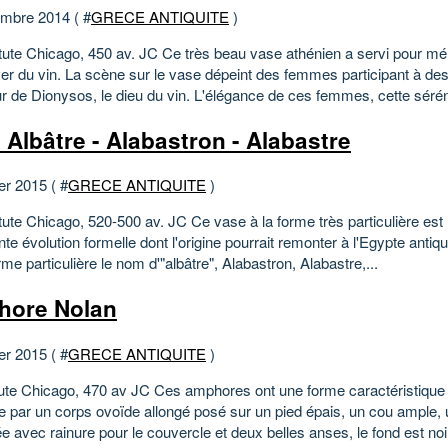
mbre 2014 ( #
GRECE ANTIQUITE
)
titute Chicago, 450 av. JC Ce très beau vase athénien a servi pour mé
er du vin. La scène sur le vase dépeint des femmes participant à des
r de Dionysos, le dieu du vin. L'élégance de ces femmes, cette séréni
 Albâtre - Alabastron - Alabastre
er 2015 ( #
GRECE ANTIQUITE
)
itute Chicago, 520-500 av. JC Ce vase à la forme très particulière est l
nte évolution formelle dont l'origine pourrait remonter à l'Egypte anti
rme particulière le nom d'"albâtre", Alabastron, Alabastre,...
ore Nolan
er 2015 ( #
GRECE ANTIQUITE
)
itute Chicago, 470 av JC Ces amphores ont une forme caractéristique 
ue par un corps ovoïde allongé posé sur un pied épais, un cou ample, 
e avec rainure pour le couvercle et deux belles anses, le fond est noir