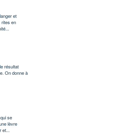
langer et
 rites en
té...
e résultat
que. On donne à
qui se
une lèvre
 et...