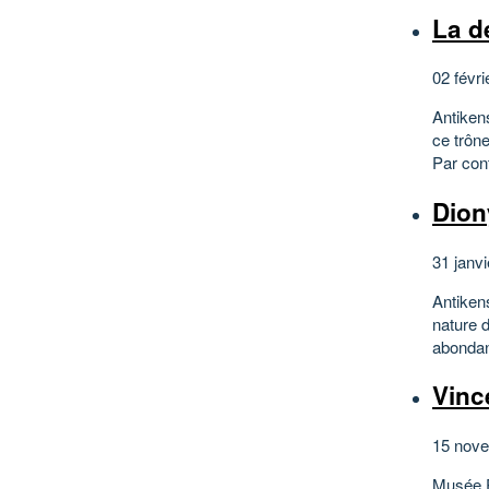
La d
02 févri
Antiken
ce trône
Par cont
Dion
31 janvi
Antiken
nature d
abondant
Vinc
15 nove
Musée P