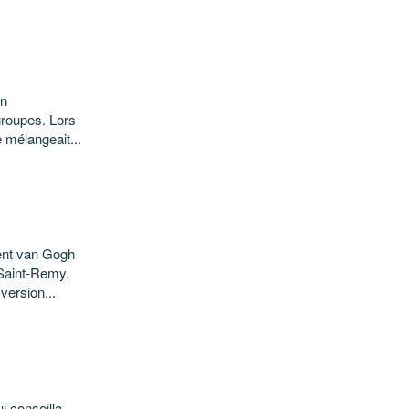
un
groupes. Lors
 mélangeait...
nt van Gogh
 Saint-Remy.
version...
i conseilla,