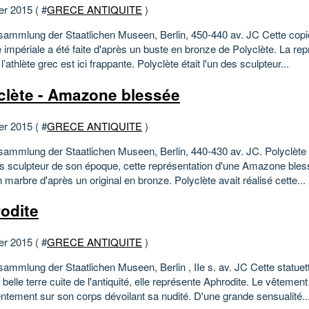
er 2015 ( #
GRECE ANTIQUITE
)
sammlung der Staatlichen Museen, Berlin, 450-440 av. JC Cette cop
 impériale a été faite d'après un buste en bronze de Polyclète. La rep
 l’athlète grec est ici frappante. Polyclète était l'un des sculpteur...
clète - Amazone blessée
er 2015 ( #
GRECE ANTIQUITE
)
sammlung der Staatlichen Museen, Berlin, 440-430 av. JC. Polyclète é
rs sculpteur de son époque, cette représentation d'une Amazone bles
 marbre d'après un original en bronze. Polyclète avait réalisé cette...
odite
er 2015 ( #
GRECE ANTIQUITE
)
ammlung der Staatlichen Museen, Berlin , IIe s. av. JC Cette statuett
belle terre cuite de l'antiquité, elle représente Aphrodite. Le vêtemen
entement sur son corps dévoilant sa nudité. D'une grande sensualité..