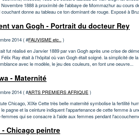
 Novembre 1888 à proximité de l'abbaye de Mommazhur au cours d
il couchant donne au tableau ce ton dominant de rouge. Exposé à Brux
ent van Gogh - Portrait du docteur Rey
mbre 2014 ( #
FAUVISME etc..
)
rait fut réalisé en Janvier 1889 par van Gogh après une crise de dém
Félix Ray était à l’hôpital où van Gogh était soigné. la simplicité de l
emblance avec le modèle, le jeu des couleurs, en font une oeuvre...
wa - Maternité
mbre 2014 ( #
ARTS PREMIERS AFRIQUE
)
itute Chicago, XIXe Cette très belle maternité symbolise la fertilité hu
, le pagne et la ceinture indiquent l'appartenance de cette femme à un
-femmes qui se consacre à l'aide aux femmes pendant l'accoucheme
 - Chicago peintre