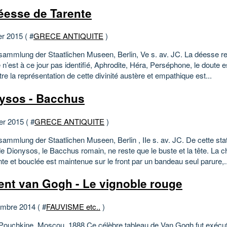
éesse de Tarente
er 2015 ( #
GRECE ANTIQUITE
)
sammlung der Staatlichen Museen, Berlin, Ve s. av. JC. La déesse r
 n’est à ce jour pas identifié, Aphrodite, Héra, Perséphone, le doute 
re la représentation de cette divinité austère et empathique est...
ysos - Bacchus
er 2015 ( #
GRECE ANTIQUITE
)
sammlung der Staatlichen Museen, Berlin , IIe s. av. JC. De cette st
e Dionysos, le Bacchus romain, ne reste que le buste et la tête. La 
e et bouclée est maintenue sur le front par un bandeau seul parure,..
ent van Gogh - Le vignoble rouge
mbre 2014 ( #
FAUVISME etc..
)
ouchkine, Moscou, 1888 Ce célèbre tableau de Van Gogh fut exécut