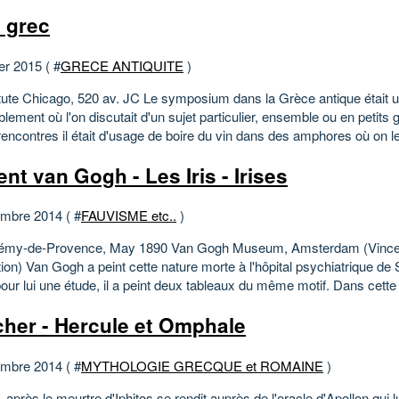
 grec
er 2015 ( #
GRECE ANTIQUITE
)
titute Chicago, 520 av. JC Le symposium dans la Grèce antique était 
ement où l'on discutait d'un sujet particulier, ensemble ou en petits 
encontres il était d'usage de boire du vin dans des amphores où on le
ent van Gogh - Les Iris - Irises
mbre 2014 ( #
FAUVISME etc..
)
Rémy-de-Provence, May 1890 Van Gogh Museum, Amsterdam (Vince
ion) Van Gogh a peint cette nature morte à l'hôpital psychiatrique de
pour lui une étude, il a peint deux tableaux du même motif. Dans cette 
her - Hercule et Omphale
mbre 2014 ( #
MYTHOLOGIE GRECQUE et ROMAINE
)
 après le meurtre d'Iphitos se rendit auprès de l'oracle d'Apollon qui lu