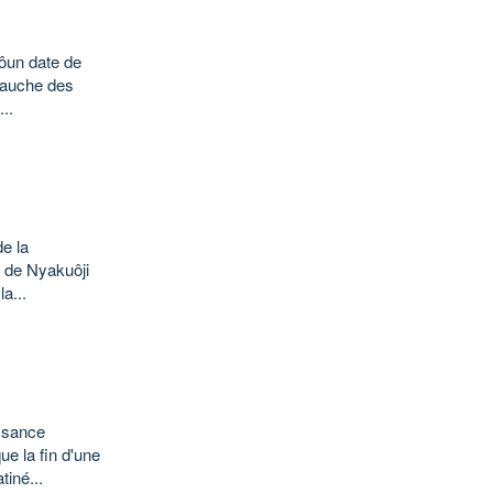
ôun date de
 gauche des
..
e la
ô de Nyakuôji
a...
ssance
ue la fin d'une
tiné...