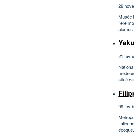
28 nove
Musée N
l'ère m
plumes d
Yaku
21 févri
Nationa
médecin
situé da
Fili
09 févri
Metropo
italienn
époque, 