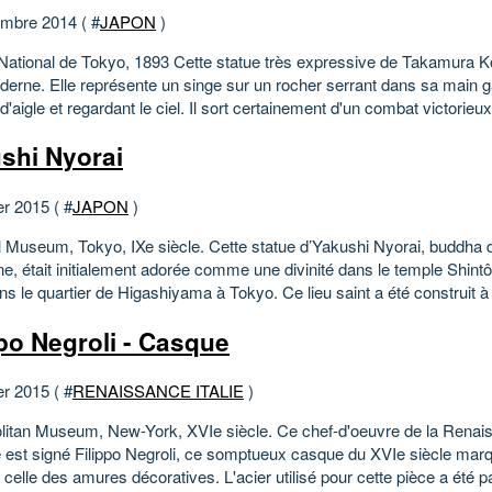
mbre 2014 ( #
JAPON
)
ational de Tokyo, 1893 Cette statue très expressive de Takamura K
oderne. Elle représente un singe sur un rocher serrant dans sa main
'aigle et regardant le ciel. Il sort certainement d'un combat victorieux.
shi Nyorai
er 2015 ( #
JAPON
)
l Museum, Tokyo, IXe siècle. Cette statue d’Yakushi Nyorai, buddha d
e, était initialement adorée comme une divinité dans le temple Shint
ns le quartier de Higashiyama à Tokyo. Ce lieu saint a été construit à l
ppo Negroli - Casque
er 2015 ( #
RENAISSANCE ITALIE
)
litan Museum, New-York, XVIe siècle. Ce chef-d'oeuvre de la Renai
e est signé Filippo Negroli, ce somptueux casque du XVIe siècle marq
celle des amures décoratives. L'acier utilisé pour cette pièce a été pa