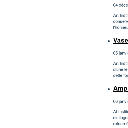
04 déce
Art Ins
conserv
l'honneu
Vase
05 janvi
Art Inst
d'une le
cette fo
Amph
06 janvi
At Inst
disting
retourné