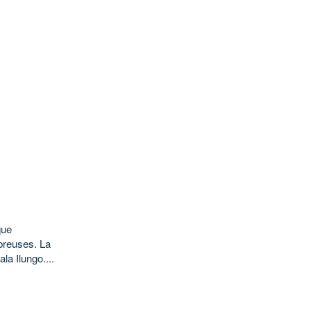
que
breuses. La
la Ilungo....