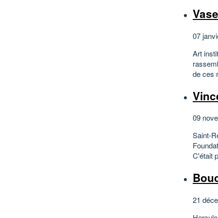
Vase
07 janvi
Art ins
rassembl
de ces r
Vinc
09 nove
Saint-
Foundat
C'était 
Bouc
21 déce
Hercule,