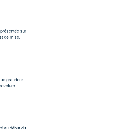
eprésentée sur
est de mise.
atue grandeur
chevelure
.
é au début du