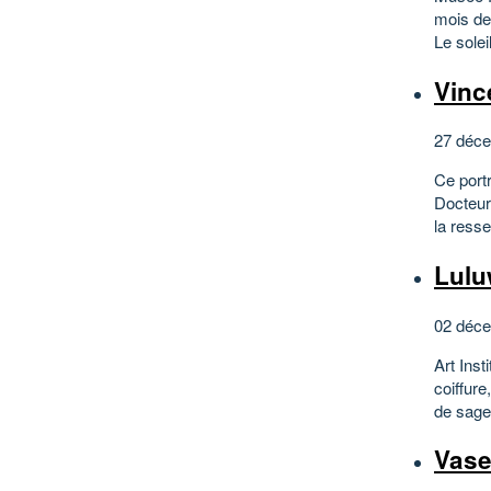
mois de
Le sole
Vinc
27 déce
Ce port
Docteur 
la ress
Lulu
02 déce
Art Inst
coiffure
de sage
Vase