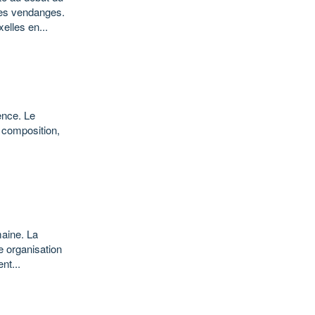
es vendanges.
elles en...
ence. Le
a composition,
maine. La
e organisation
nt...