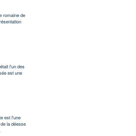
ie romaine de
résentation
tait l'un des
sée est une
e est l'une
t de la déesse
.