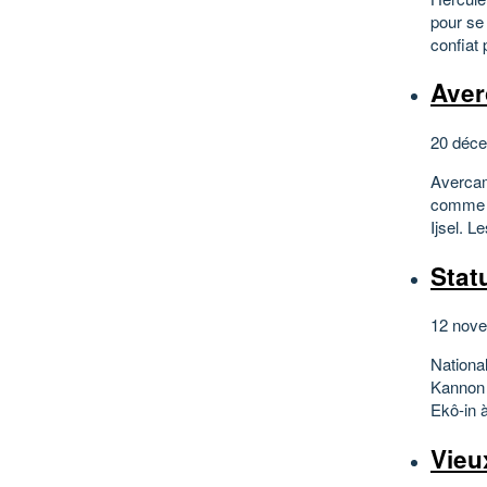
pour se
confiat 
Aver
20 déce
Avercamp
comme n
Ijsel. L
Stat
12 nove
Nationa
Kannon o
Ekô-in 
Vieu