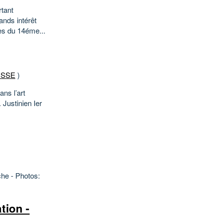
rtant
ands intérêt
es du 14éme...
USSE
)
ans l’art
 Justinien Ier
he - Photos:
tion -