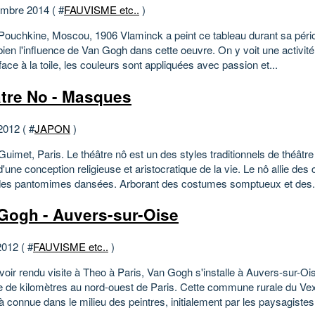
mbre 2014 ( #
FAUVISME etc..
)
ouchkine, Moscou, 1906 Vlaminck a peint ce tableau durant sa péri
bien l'influence de Van Gogh dans cette oeuvre. On y voit une activité
e face à la toile, les couleurs sont appliquées avec passion et...
tre No - Masques
2012 ( #
JAPON
)
imet, Paris. Le théâtre nô est un des styles traditionnels de théâtre
'une conception religieuse et aristocratique de la vie. Le nô allie des
des pantomimes dansées. Arborant des costumes somptueux et des.
Gogh - Auvers-sur-Oise
2012 ( #
FAUVISME etc..
)
oir rendu visite à Theo à Paris, Van Gogh s'installe à Auvers-sur-Ois
ne de kilomètres au nord-ouest de Paris. Cette commune rurale du Vex
jà connue dans le milieu des peintres, initialement par les paysagistes.