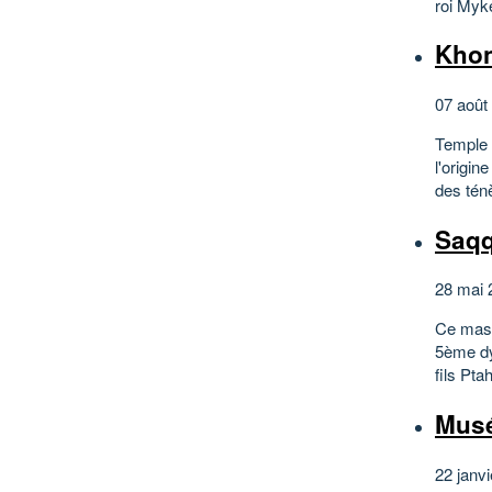
roi Myke
Kho
07 août
Temple 
l'origin
des ténè
Saqq
28 mai 
Ce mast
5ème dy
fils Pta
Musé
22 janvi