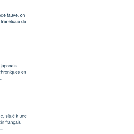
ode fauve, on
 frénétique de
 japonais
 chroniques en
..
e, situé à une
in français
..