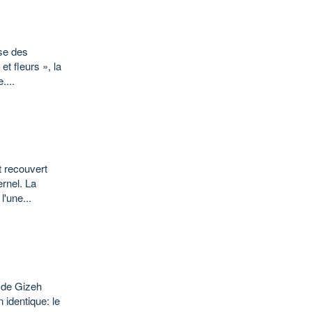
sse des
et fleurs », la
....
t recouvert
ernel. La
'une...
e de Gizeh
 identique: le