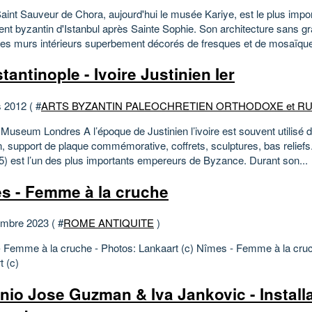
Saint Sauveur de Chora, aujourd'hui le musée Kariye, est le plus impo
t byzantin d'Istanbul après Sainte Sophie. Son architecture sans gr
es murs intérieurs superbement décorés de fresques et de mosaïqu
tantinople - Ivoire Justinien Ier
 2012 ( #
ARTS BYZANTIN PALEOCHRETIEN ORTHODOXE et R
 Museum Londres A l’époque de Justinien l’ivoire est souvent utilisé d
, support de plaque commémorative, coffrets, sculptures, bas reliefs.
5) est l’un des plus importants empereurs de Byzance. Durant son...
s - Femme à la cruche
mbre 2023 ( #
ROME ANTIQUITE
)
 Femme à la cruche - Photos: Lankaart (c) Nîmes - Femme à la cruc
t (c)
nio Jose Guzman & Iva Jankovic - Installa