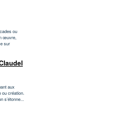
scades ou
on œuvre,
ce sur
 Claudel
ant aux
 ou création.
n s’étonne...