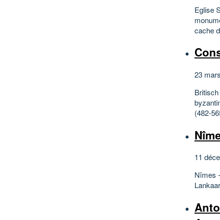
Eglise 
monumen
cache d
Cons
23 mars
Britisch
byzantin
(482-56
Nîme
11 déce
Nîmes -
Lankaar
Anto