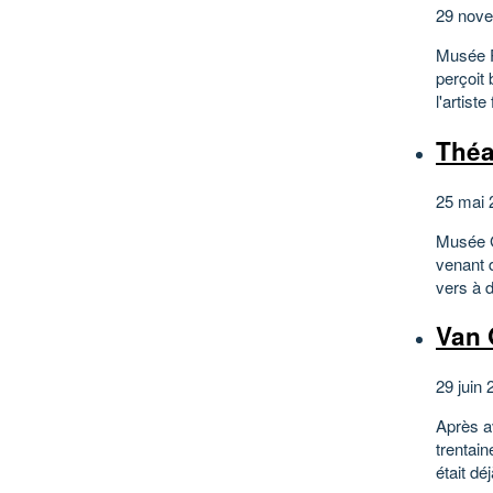
29 nove
Musée P
perçoit 
l'artist
Théa
25 mai 
Musée Gu
venant d
vers à 
Van 
29 juin 
Après av
trentai
était dé