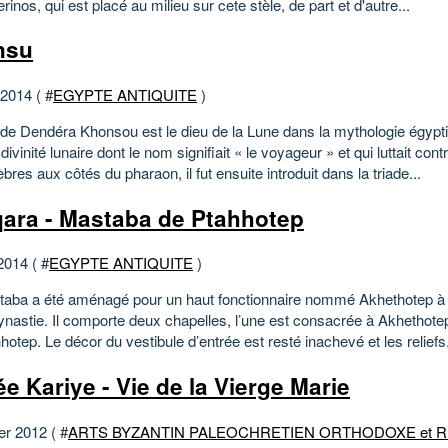
rinos, qui est placé au milieu sur cete stèle, de part et d'autre...
nsu
 2014 ( #
EGYPTE ANTIQUITE
)
de Dendéra Khonsou est le dieu de la Lune dans la mythologie égypt
e divinité lunaire dont le nom signifiait « le voyageur » et qui luttait cont
bres aux côtés du pharaon, il fut ensuite introduit dans la triade...
ara - Mastaba de Ptahhotep
2014 ( #
EGYPTE ANTIQUITE
)
aba a été aménagé pour un haut fonctionnaire nommé Akhethotep à la
nastie. Il comporte deux chapelles, l’une est consacrée à Akhethotep,
hhotep. Le décor du vestibule d’entrée est resté inachevé et les reliefs.
e Kariye - Vie de la Vierge Marie
er 2012 ( #
ARTS BYZANTIN PALEOCHRETIEN ORTHODOXE et 