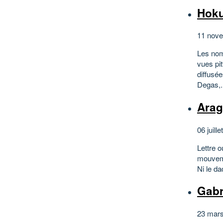
Hoku
11 nove
Les nom
vues pi
diffusé
Degas,.
Arago
06 juille
Lettre 
mouveme
Ni le da
Gabr
23 mars