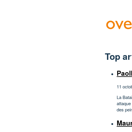
Top ar
Paol
11 octo
La Bata
attaque 
des pein
Maur