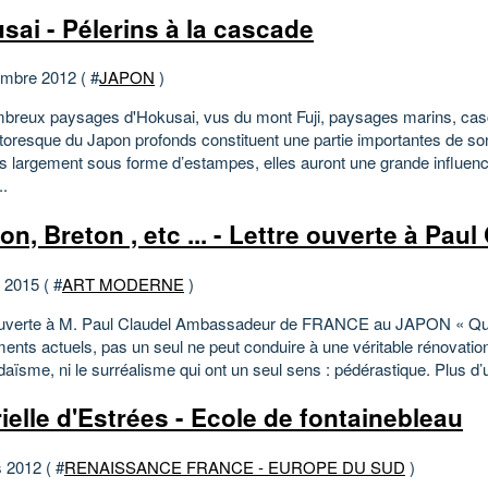
sai - Pélerins à la cascade
mbre 2012 ( #
JAPON
)
breux paysages d'Hokusai, vus du mont Fuji, paysages marins, ca
ttoresque du Japon profonds constituent une partie importantes de s
es largement sous forme d’estampes, elles auront une grande influen
..
n, Breton , etc ... - Lettre ouverte à Paul
t 2015 ( #
ART MODERNE
)
ouverte à M. Paul Claudel Ambassadeur de FRANCE au JAPON « Qu
nts actuels, pas un seul ne peut conduire à une véritable rénovation
daïsme, ni le surréalisme qui ont un seul sens : pédérastique. Plus d’u
ielle d'Estrées - Ecole de fontainebleau
 2012 ( #
RENAISSANCE FRANCE - EUROPE DU SUD
)