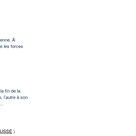
ienne. À
re les forces
 fin de la
 l’autre à son
..
RUSSE
)