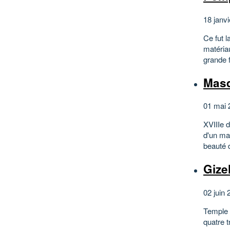
18 janvi
Ce fut 
matériau
grande 
Masq
01 mai 
XVIIIe 
d'un mas
beauté 
Gize
02 juin 
Temple 
quatre t