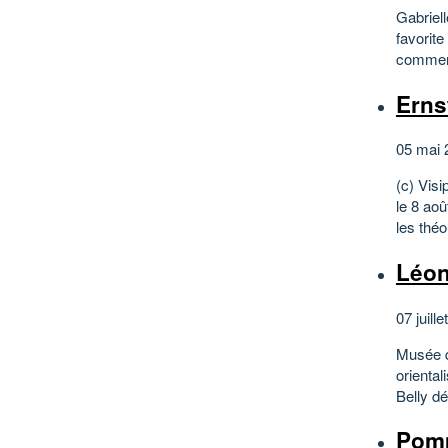
Gabriell
favorite
comment
Erns
05 mai 
(c) Visi
le 8 aoû
les thé
Léon
07 juille
Musée d
oriental
Belly dé
Pomp