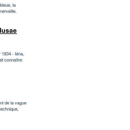
bleue, la
merveille,
dusae
 1834 - Iéna,
ait connaître
nt de la vague
ytechnique,