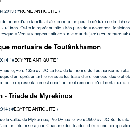
er 2013 ( #
ROME ANTIQUITE
)
la demeure d’une famille aisée, comme on peut le déduire de la riche
x utilisés. Outre la représentation très pure de « colombes, fontaines 
fresque « Vénus » nageant située sur le mur du jardin est remarquable
ue mortuaire de Toutânkhamon
2014 ( #
EGYPTE ANTIQUITE
)
dynastie, vers 1325 av. JC La tête de la momie de Touthânkamon étai
que d'or représentant le roi sous les traits d'une jeunese idéale et ét
de cette représentation est unanimement reconnu, c'est certainement l
h - Triade de Myrekinos
2014 ( #
EGYPTE ANTIQUITE
)
de la vallée de Mykerinos, IVe Dynastie, vers 2500 av. JC Sur le sit
riade ont été mise à jour. Chacune des triades obéit à une composition