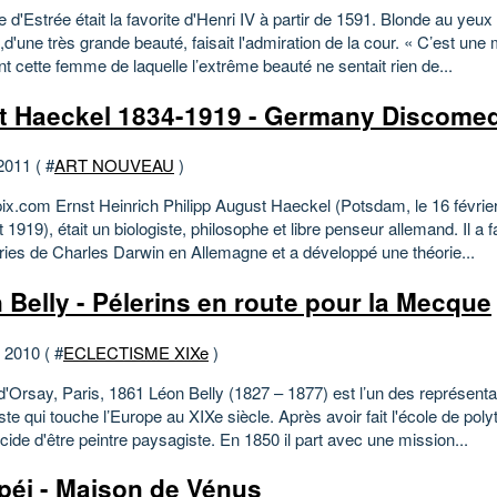
e d'Estrée était la favorite d'Henri IV à partir de 1591. Blonde au yeux 
 ,d'une très grande beauté, faisait l'admiration de la cour. « C’est une 
 cette femme de laquelle l’extrême beauté ne sentait rien de...
t Haeckel 1834-1919 - Germany Discome
2011 ( #
ART NOUVEAU
)
pix.com Ernst Heinrich Philipp August Haeckel (Potsdam, le 16 février
t 1919), était un biologiste, philosophe et libre penseur allemand. Il a f
ories de Charles Darwin en Allemagne et a développé une théorie...
 Belly - Pélerins en route pour la Mecque
t 2010 ( #
ECLECTISME XIXe
)
'Orsay, Paris, 1861 Léon Belly (1827 – 1877) est l’un des représenta
iste qui touche l’Europe au XIXe siècle. Après avoir fait l'école de pol
cide d'être peintre paysagiste. En 1850 il part avec une mission...
éi - Maison de Vénus