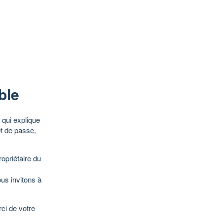
ble
qui explique
ot de passe,
opriétaire du
ous invitons à
ci de votre