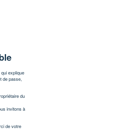
ble
qui explique
ot de passe,
opriétaire du
ous invitons à
ci de votre