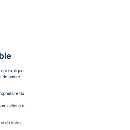
ble
qui explique
ot de passe,
opriétaire du
ous invitons à
ci de votre