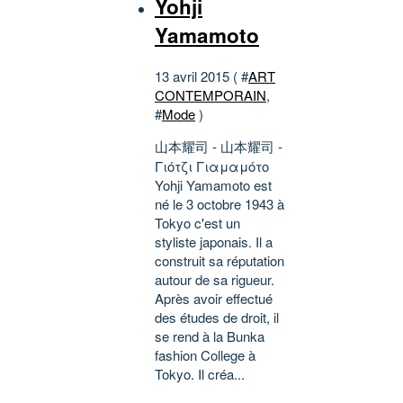
Yohji
Yamamoto
13 avril 2015 ( #
ART
CONTEMPORAIN
,
#
Mode
)
山本耀司 - 山本耀司 -
Γιότζι Γιαμαμότο
Yohji Yamamoto est
né le 3 octobre 1943 à
Tokyo c'est un
styliste japonais. Il a
construit sa réputation
autour de sa rigueur.
Après avoir effectué
des études de droit, il
se rend à la Bunka
fashion College à
Tokyo. Il créa...