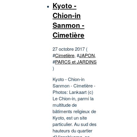
Kyoto -
Chion-in
Sanmon -
Cimetière
27 octobre 2017 (
#
Cimetière
, #
JAPON
,
#
PARCS et JARDINS
)
Kyoto - Chion-in
Sanmon - Cimetière -
Photos: Lankaart (c)
Le Chion-in, parmi la
multitude de
bâtiments religieux de
Kyoto, est un site
particulier. Au sud des
hauteurs du quartier
d’Higashiyama, ce