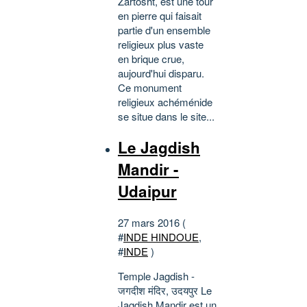
Zartosht, est une tour
en pierre qui faisait
partie d'un ensemble
religieux plus vaste
en brique crue,
aujourd'hui disparu.
Ce monument
religieux achéménide
se situe dans le site...
Le Jagdish
Mandir -
Udaipur
27 mars 2016 (
#
INDE HINDOUE
,
#
INDE
)
Temple Jagdish -
जगदीश मंदिर, उदयपुर Le
Jagdish Mandir est un