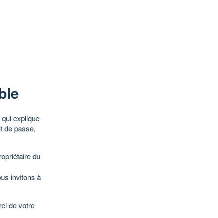
ble
qui explique
ot de passe,
opriétaire du
ous invitons à
ci de votre