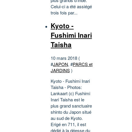
plus grands d’Inde.
Celui-ci a été assiégé
trois fois par...
Kyoto -
Fushimi Inari
Taisha
10 mars 2018 (
#
JAPON
, #
PARCS et
JARDINS
)
Kyoto - Fushimi Inari
Taisha - Photos:
Lankaart (c) Fushimi
Inari Taisha est le
plus grand sanctuaire
shinto du Japon situé
au sud de Kyoto.
Erigé en 711, il est
dédié à la déesse du