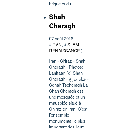
brique et du...
Shah
Cheragh
07 août 2016 (
#
IRAN
, #
ISLAM
RENAISSANCE
)
Iran - Shiraz - Shah
Cheragh - Photos:
Lankaart (c) Shah
Cheragh - شاه چراغ -
Schah Tscheragh La
Shah Cheragh est
une mosquée et un
mausolée situé à
Chiraz en Iran. C’est
l’ensemble
monumental le plus
important des lieux