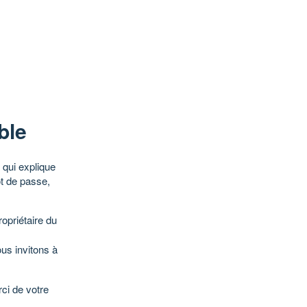
ble
qui explique
ot de passe,
opriétaire du
ous invitons à
ci de votre