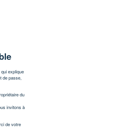
ble
qui explique
ot de passe,
opriétaire du
ous invitons à
ci de votre