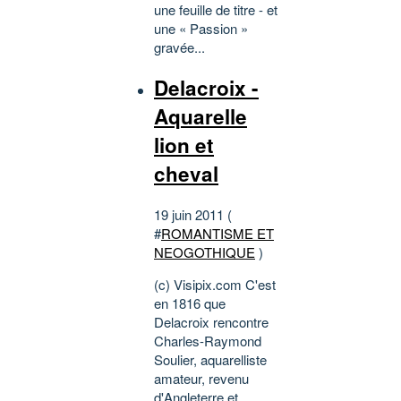
une feuille de titre - et
une « Passion »
gravée...
Delacroix -
Aquarelle
lion et
cheval
19 juin 2011 (
#
ROMANTISME ET
NEOGOTHIQUE
)
(c) Visipix.com C'est
en 1816 que
Delacroix rencontre
Charles-Raymond
Soulier, aquarelliste
amateur, revenu
d'Angleterre et