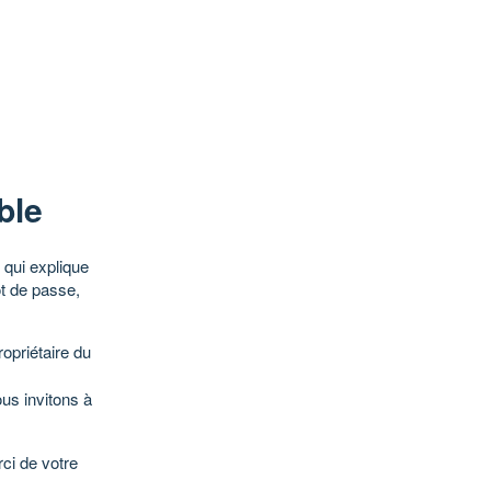
ble
qui explique
ot de passe,
opriétaire du
ous invitons à
ci de votre