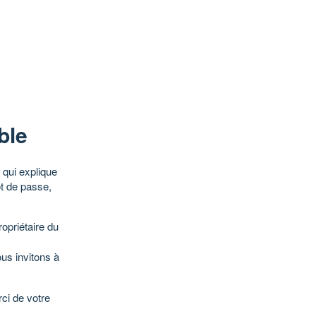
ble
qui explique
ot de passe,
opriétaire du
ous invitons à
ci de votre