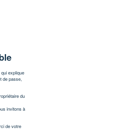
ble
qui explique
ot de passe,
opriétaire du
ous invitons à
ci de votre