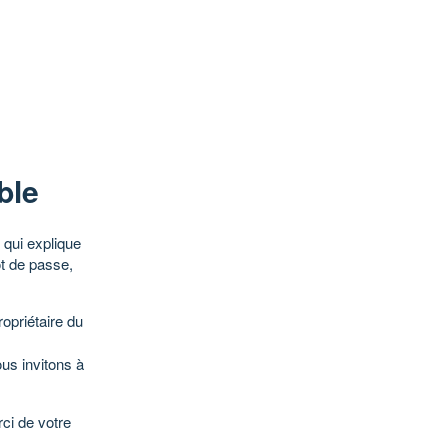
ble
qui explique
ot de passe,
opriétaire du
ous invitons à
ci de votre