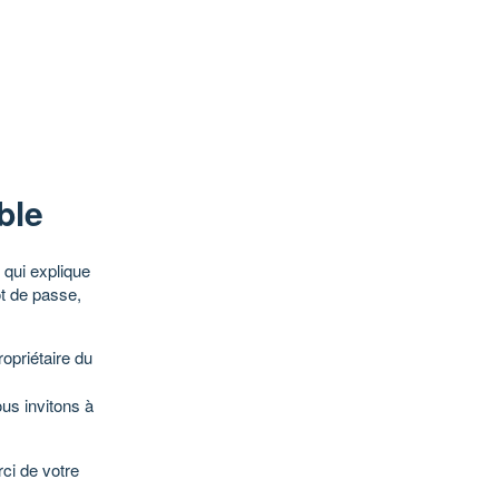
ble
qui explique
ot de passe,
opriétaire du
ous invitons à
ci de votre