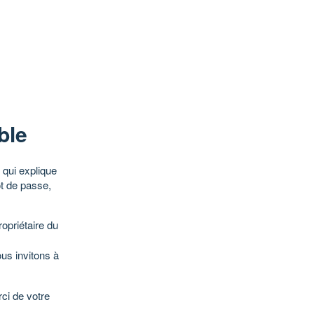
ble
qui explique
ot de passe,
opriétaire du
ous invitons à
ci de votre