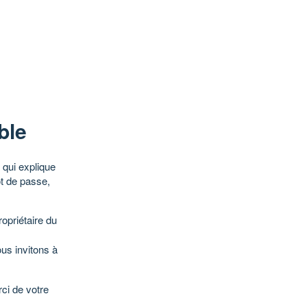
ble
qui explique
ot de passe,
opriétaire du
ous invitons à
ci de votre