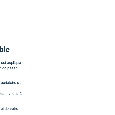
ble
qui explique
ot de passe,
opriétaire du
ous invitons à
ci de votre