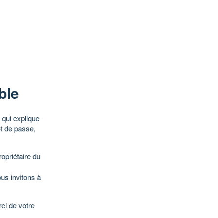
ble
qui explique
ot de passe,
opriétaire du
ous invitons à
ci de votre