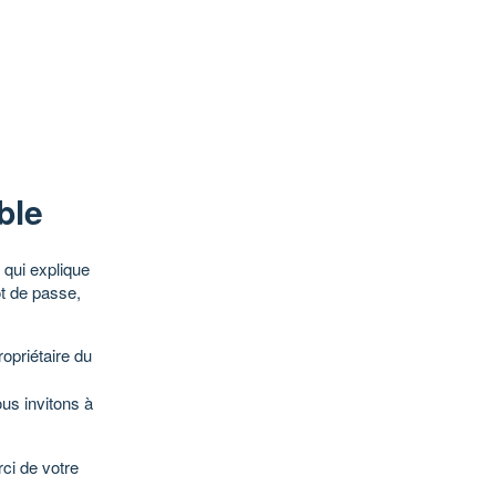
ble
qui explique
ot de passe,
opriétaire du
ous invitons à
ci de votre