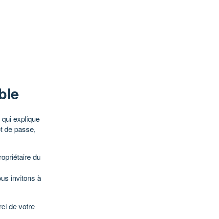
ble
qui explique
ot de passe,
opriétaire du
ous invitons à
ci de votre