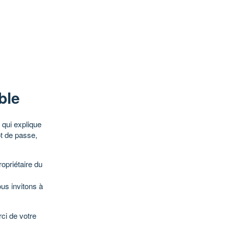
ble
qui explique
ot de passe,
opriétaire du
ous invitons à
ci de votre