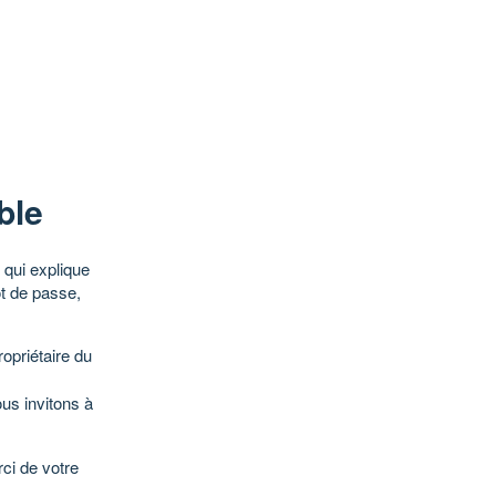
ble
qui explique
ot de passe,
opriétaire du
ous invitons à
ci de votre