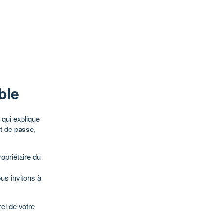
ble
qui explique
ot de passe,
opriétaire du
ous invitons à
ci de votre