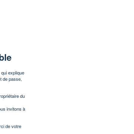
ble
qui explique
ot de passe,
opriétaire du
ous invitons à
ci de votre