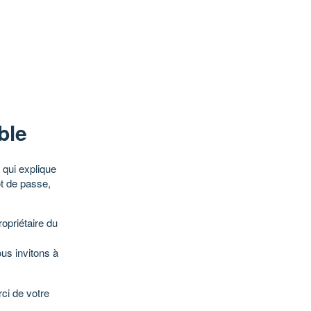
ble
qui explique
ot de passe,
opriétaire du
ous invitons à
ci de votre