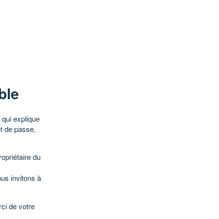
ble
qui explique
ot de passe,
opriétaire du
ous invitons à
ci de votre