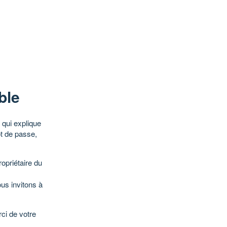
ble
qui explique
ot de passe,
opriétaire du
ous invitons à
ci de votre