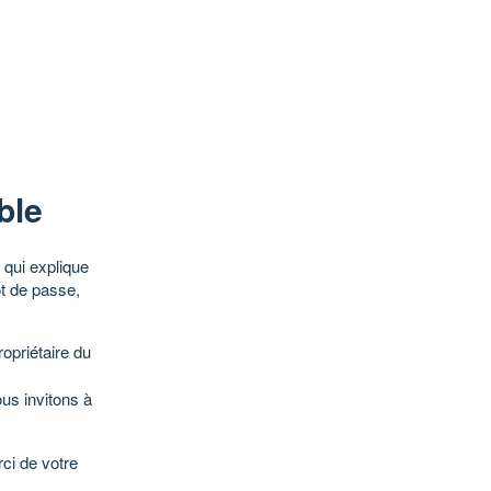
ble
qui explique
ot de passe,
opriétaire du
ous invitons à
ci de votre