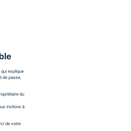
ble
qui explique
ot de passe,
opriétaire du
ous invitons à
ci de votre