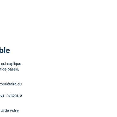
ble
qui explique
ot de passe,
opriétaire du
ous invitons à
ci de votre