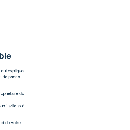
ble
qui explique
ot de passe,
opriétaire du
ous invitons à
ci de votre