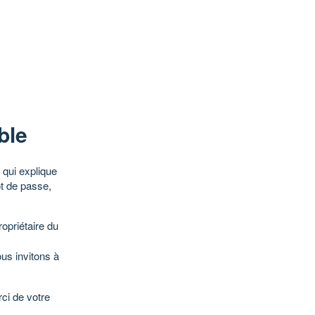
ble
qui explique
ot de passe,
opriétaire du
ous invitons à
ci de votre