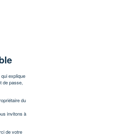
ble
qui explique
ot de passe,
opriétaire du
ous invitons à
ci de votre