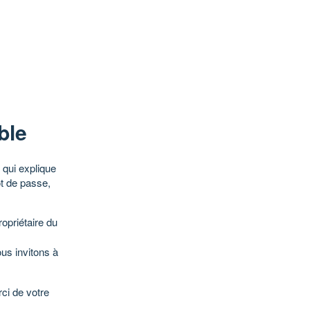
ble
qui explique
ot de passe,
opriétaire du
ous invitons à
ci de votre