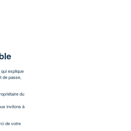
ble
qui explique
ot de passe,
opriétaire du
ous invitons à
ci de votre