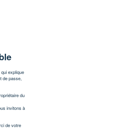
ble
qui explique
ot de passe,
opriétaire du
ous invitons à
ci de votre