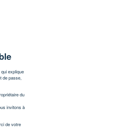
ble
qui explique
ot de passe,
opriétaire du
ous invitons à
ci de votre