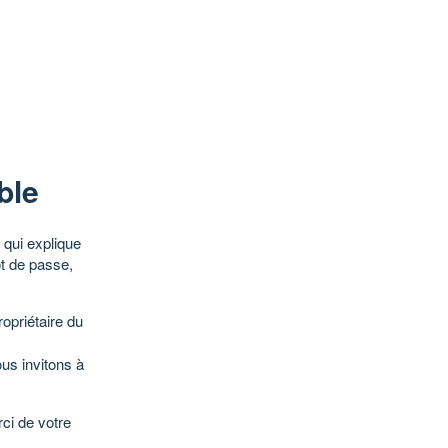
ble
qui explique
ot de passe,
opriétaire du
ous invitons à
ci de votre