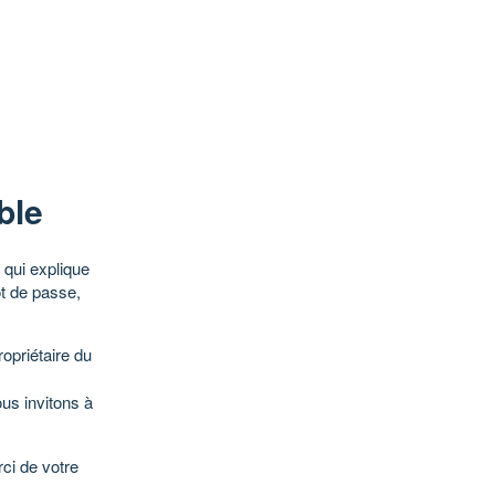
ble
qui explique
ot de passe,
opriétaire du
ous invitons à
ci de votre