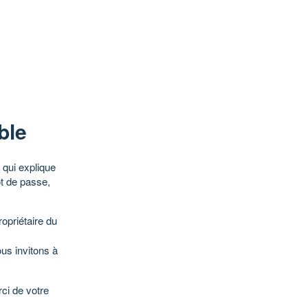
ble
qui explique
ot de passe,
opriétaire du
ous invitons à
ci de votre