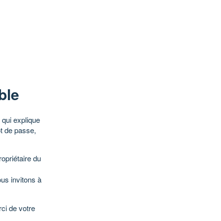
ble
qui explique
ot de passe,
opriétaire du
ous invitons à
ci de votre