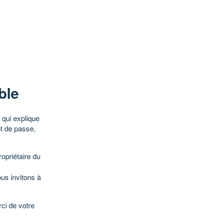
ble
qui explique
ot de passe,
opriétaire du
ous invitons à
ci de votre