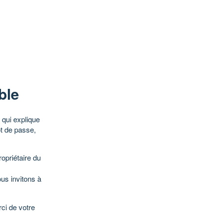
ble
qui explique
ot de passe,
opriétaire du
ous invitons à
ci de votre